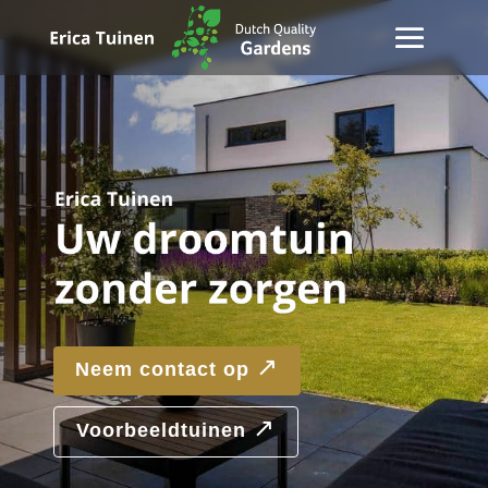
↗
Neem contact op
↗
Voorbeeldtuinen