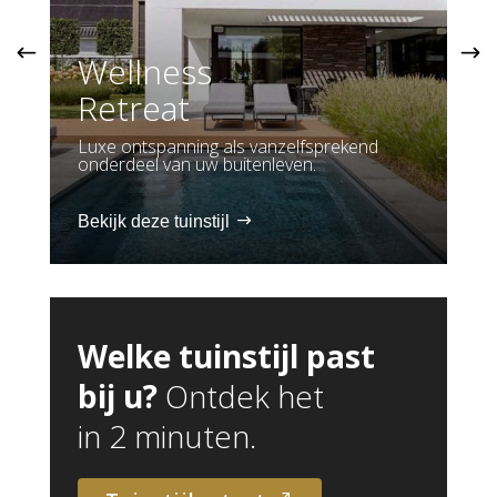
Wellness
Retreat
A
Luxe ontspanning als vanzelfsprekend
Ge
onderdeel van uw buitenleven.
ex
bekijk deze tuinstijl
b
Welke tuinstijl past
bij u?
Ontdek het
in 2 minuten.