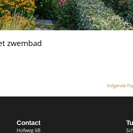
et zwembad
Volgende Pag
Contact
Tu
Hofweg 6B
Sch